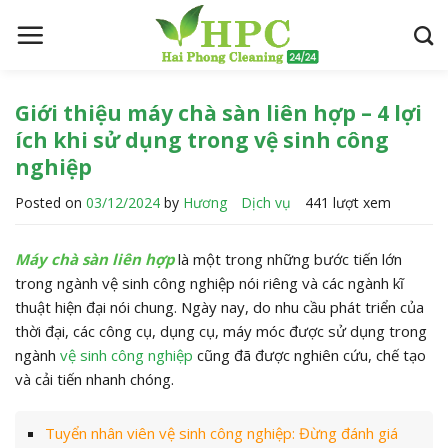
S
k
i
p
t
Giới thiệu máy chà sàn liên hợp – 4 lợi
o
ích khi sử dụng trong vệ sinh công
c
nghiệp
o
Posted on
03/12/2024
by
Hương
Dịch vụ
441 lượt xem
n
t
e
Máy chà sàn liên hợp
là một trong những bước tiến lớn
n
trong ngành vệ sinh công nghiệp nói riêng và các ngành kĩ
t
thuật hiện đại nói chung. Ngày nay, do nhu cầu phát triển của
thời đại, các công cụ, dụng cụ, máy móc được sử dụng trong
ngành
vệ sinh công nghiệp
cũng đã được nghiên cứu, chế tạo
và cải tiến nhanh chóng.
Tuyển nhân viên vệ sinh công nghiệp: Đừng đánh giá