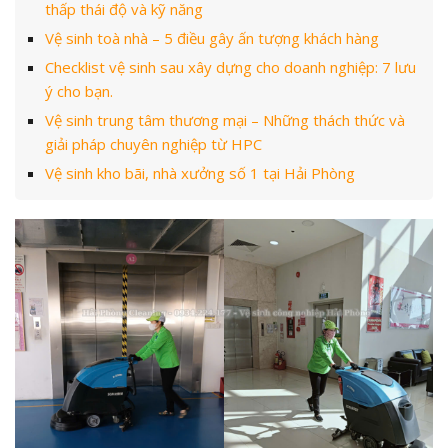
thấp thái độ và kỹ năng
Vệ sinh toà nhà – 5 điều gây ấn tượng khách hàng
Checklist vệ sinh sau xây dựng cho doanh nghiệp: 7 lưu
ý cho bạn.
Vệ sinh trung tâm thương mại – Những thách thức và
giải pháp chuyên nghiệp từ HPC
Vệ sinh kho bãi, nhà xưởng số 1 tại Hải Phòng