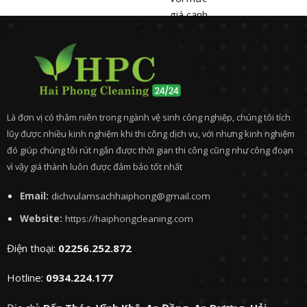
giá cạnh
tranh,
minh
bạch,
tương
xứng với
chất
Là đơn vị có thâm niên trong ngành vệ sinh công nghiệp, chúng tôi tích
lượng
lũy được nhiều kinh nghiệm khi thi công dịch vụ, với nhưng kinh nghiệm
dịch vụ
đó giúp chúng tôi rút ngắn được thời gian thi công cũng như công đoạn
mà khách
vì vậy giá thành luôn được đảm bảo tốt nhất
hàng
nhận
Email:
dichvulamsachhaiphong@gmail.com
được.
Website:
https://haiphongcleaning.com
Điện thoại:
02256.252.872
Hotline:
0934.224.177