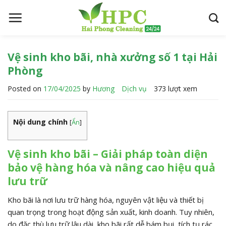
S
k
i
p
t
Vệ sinh kho bãi, nhà xưởng số 1 tại Hải
o
Phòng
c
Posted on
17/04/2025
by
Hương
Dịch vụ
373 lượt xem
o
n
t
Nội dung chính
[
Ẩn
]
e
n
t
Vệ sinh kho bãi – Giải pháp toàn diện
bảo vệ hàng hóa và nâng cao hiệu quả
lưu trữ
Kho bãi là nơi lưu trữ hàng hóa, nguyên vật liệu và thiết bị
quan trọng trong hoạt động sản xuất, kinh doanh.
Tuy nhiên,
do đặc thù lưu trữ lâu dài, kho bãi rất dễ bám bụi, tích tụ rác