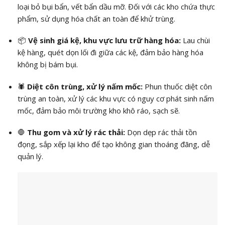
loại bỏ bụi bẩn, vết bẩn dầu mỡ. Đối với các kho chứa thực
phẩm, sử dụng hóa chất an toàn để khử trùng.
📦
Vệ sinh giá kệ, khu vực lưu trữ hàng hóa:
Lau chùi
kệ hàng, quét dọn lối đi giữa các kệ, đảm bảo hàng hóa
không bị bám bụi.
🕷️
Diệt côn trùng, xử lý nấm mốc:
Phun thuốc diệt côn
trùng an toàn, xử lý các khu vực có nguy cơ phát sinh nấm
mốc, đảm bảo môi trường kho khô ráo, sạch sẽ.
🛑
Thu gom và xử lý rác thải:
Dọn dẹp rác thải tồn
đọng, sắp xếp lại kho để tạo không gian thoáng đãng, dễ
quản lý.