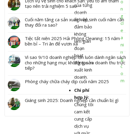
Dịch vụ vệ sinh cho khách sạn: yếu tố âm thầm
o
của từng
tạo nên trải nghiệm 5 sao
n
doanh
g
Cuối năm tăng ca sản xuất – vệ sinh cuối năm cần
nghiệp,
cl
thay đổi ra sao?
đảm bảo
e
không
a
Tiệc tất niên 2025 Hải Phòng Cleaning: 15 năm
làm gián
bền bỉ – Tri ân để vươn xa
ni
đoạn
n
hoạt
Vì sao 9/10 doanh nghiệp lớn luôn dành ngân sách
g.
cho những hạng mục không tạo ra doanh thu trực
động sản
c
tiếp?
xuất kinh
o
doanh.
m
Phòng cháy chữa cháy dịp cuối năm 2025
Chi phí
hợp lý:
Giáng sinh 2025: Doanh nghiệp cần chuẩn bị gì
Chúng tôi
cam kết
cung cấp
dịch vụ
với mức