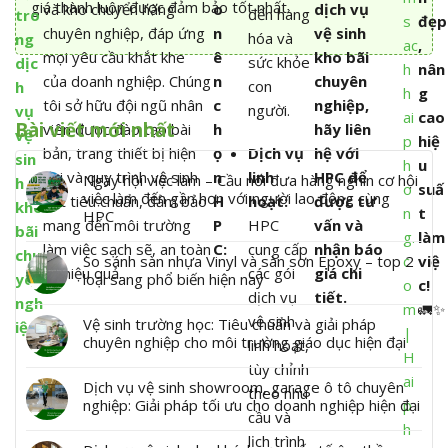
giá thành luôn được đảm bảo tốt nhất.
và kho chuyển hàng
o
dịch vụ
đến hàng
tro
s
đẹp
chuyên nghiệp, đáp ứng
n
vệ sinh
hóa và
ng
ac
,
mọi yêu cầu khắt khe
ê
kho bãi
sức khỏe
dịc
h
nân
của doanh nghiệp.
Chúng
n
chuyên
con
h
h
g
tôi sở hữu đội ngũ nhân
c
nghiệp,
người.
vụ
ai
cao
Bài viết mới nhất
viên được đào tạo bài
h
hãy liên
vệ
p
hiệ
bản, trang thiết bị hiện
ọ
Dịch vụ
hệ với
sin
h
u
đại và quy trình vệ sinh
n
linh
HPC để
Ngày hội việc làm – Cầu nối đưa hàng nghìn cơ hội
h
o
suấ
việc làm đến gần hơn với người lao động cùng
đạt tiêu chuẩn, đảm bảo
H
hoạt:
được tư
kho
n
t
HPC
mang đến môi trường
P
HPC
vấn và
bãi
g.
làm
làm việc sạch sẽ, an toàn
C:
cung cấp
nhận báo
chu
So sánh sàn nhựa Vinyl và sàn sơn Epoxy – top 2
c
việ
và hiệu quả.
các gói
giá chi
loại sang phổ biến hiện nay
yên
o
c!
dịch vụ
tiết.
ngh
m
🚛✨
vệ sinh
Vệ sinh trường học: Tiêu chuẩn và giải pháp
iệp
|
chuyên nghiệp cho môi trường giáo dục hiện đại
linh hoạt,
H
tùy chỉnh
ai
Dịch vụ vệ sinh showroom, garage ô tô chuyên
theo nhu
nghiệp: Giải pháp tối ưu cho doanh nghiệp hiện đại
p
cầu và
h
lịch trình