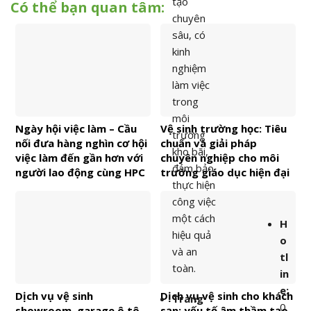
tạo
Có thể bạn quan tâm:
chuyên
sâu, có
kinh
nghiệm
làm việc
trong
môi
Ngày hội việc làm – Cầu
Vệ sinh trường học: Tiêu
trường
nối đưa hàng nghìn cơ hội
chuẩn và giải pháp
kho bãi,
việc làm đến gần hơn với
chuyên nghiệp cho môi
đảm bảo
người lao động cùng HPC
trường giáo dục hiện đại
thực hiện
công việc
một cách
H
hiệu quả
o
và an
tl
toàn.
in
e:
Dịch vụ vệ sinh
Dịch vụ vệ sinh cho khách
Trang
0
showroom, garage ô tô
sạn: yếu tố âm thầm tạo